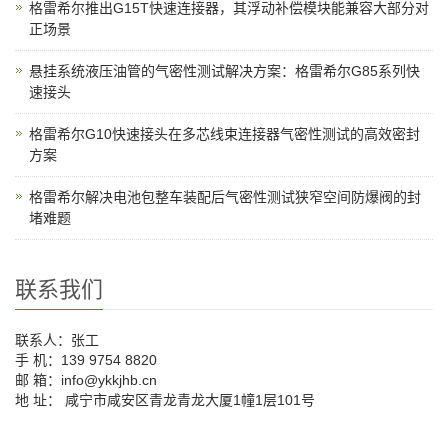
格雷希尔推出G15T快速连接器，其浮动补偿模块能兼容大部分对
正场景
悬挂系统液压油管的气密性测试解决方案：格雷希尔G85系列快
速接头
格雷希尔G10快速接头在多芯线束连接器气密性测试的高效密封
方案
格雷希尔解决电池包整车装配后气密性测试狭窄空间防爆阀的封
堵难题
联系我们
联系人：张工
手 机：139 9754 8820
邮 箱：info@ykkjhb.cn
地 址： 咸宁市咸安区青龙青龙大厦1幢1层101号