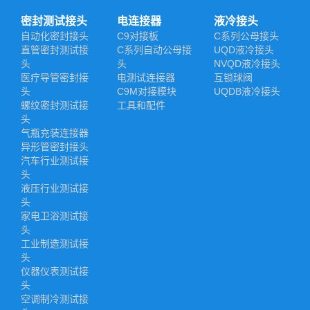
密封测试接头
电连接器
液冷接头
自动化密封接头
C9对接板
C系列公母接头
直管密封测试接
C系列自动公母接
UQD液冷接头
头
头
NVQD液冷接头
医疗导管密封接
电测试连接器
互锁球阀
头
C9M对接模块
UQDB液冷接头
螺纹密封测试接
工具和配件
头
气瓶充装连接器
异形管密封接头
汽车行业测试接
头
液压行业测试接
头
家电卫浴测试接
头
工业制造测试接
头
仪器仪表测试接
头
空调制冷测试接