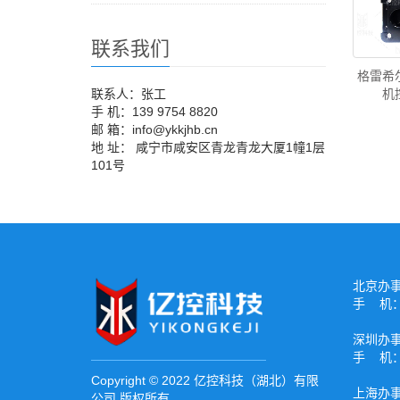
联系我们
格雷希
联系人：张工
机
手 机：139 9754 8820
邮 箱：info@ykkjhb.cn
地 址： 咸宁市咸安区青龙青龙大厦1幢1层
101号
北京办
手 机：1
深圳办
手 机：1
Copyright © 2022 亿控科技（湖北）有限
上海办
公司 版权所有