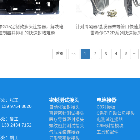
尔G15定制款多头连接器，解决电
针对冷凝器/蒸发器未端管口快速
控制器并排孔的快速封堵难题
雷希尔G72R系列快速接
···
首页
<<
1
2
3
4
5
事处：张工
密封测试接头
电连接器
39 9754 8820
自动化密封接头
C9对接板
直管密封测试接头
C系列自动公母接头
事处：鲁工
医疗导管密封接头
电测试连接器
38 2434 7152
螺纹密封测试接头
C9M对接模块
气瓶充装连接器
工具和配件
事处：胡工
异形管密封接头