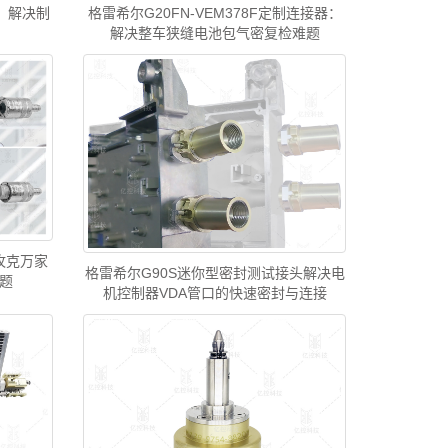
器，解决制
格雷希尔G20FN-VEM378F定制连接器：
解决整车狭缝电池包气密复检难题
攻克万家
格雷希尔G90S迷你型密封测试接头解决电
题
机控制器VDA管口的快速密封与连接