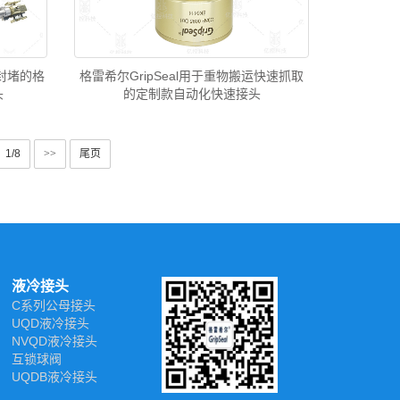
封堵的格
格雷希尔GripSeal用于重物搬运快速抓取
头
的定制款自动化快速接头
1/8
>>
尾页
液冷接头
C系列公母接头
UQD液冷接头
NVQD液冷接头
互锁球阀
UQDB液冷接头