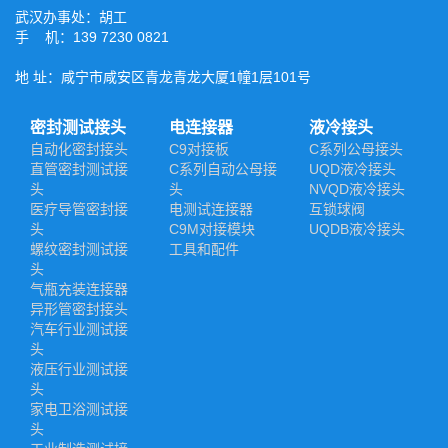
武汉办事处：胡工
手 机：139 7230 0821
地 址：咸宁市咸安区青龙青龙大厦1幢1层101号
密封测试接头
电连接器
液冷接头
自动化密封接头
C9对接板
C系列公母接头
直管密封测试接
C系列自动公母接
UQD液冷接头
头
头
NVQD液冷接头
医疗导管密封接
电测试连接器
互锁球阀
头
C9M对接模块
UQDB液冷接头
螺纹密封测试接
工具和配件
头
气瓶充装连接器
异形管密封接头
汽车行业测试接
头
液压行业测试接
头
家电卫浴测试接
头