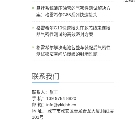
悬挂系统液压油管的气密性测试解决方
案：格雷希尔G85系列快速接头
格雷希尔G10快速接头在多芯线束连接
器气密性测试的高效密封方案
格雷希尔解决电池包整车装配后气密性
测试狭窄空间防爆阀的封堵难题
联系我们
联系人：张工
手 机：139 9754 8820
邮 箱：info@ykkjhb.cn
地 址： 咸宁市咸安区青龙青龙大厦1幢1层
101号