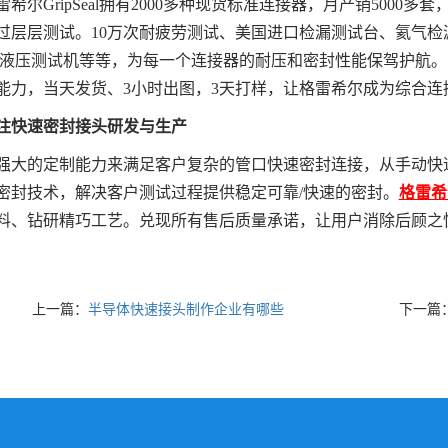
尔GripSeal拥有2000多种现货标准连接器，月产销5000多
过层层测试。10万次耐疲劳测试、美国进口检漏测试台、氦气
0bar液压测试机等等，为每一个连接器的耐压和密封性能保驾护航
能力，当天发货、3小时出图，3天打样，让格雷希尔成为综合连
注快速密封接头研发与生产
的定制能力来满足客户复杂的管口快速密封连接，从手动快速
密封技术，解决客户测试过程提供稳定可靠/快速的密封。
格雷希尔
料、钻研精巧工艺。兑现所有售后质量承诺，让用户消除后顾之
上一篇：
半导体快速接头制作企业有哪些
下一篇