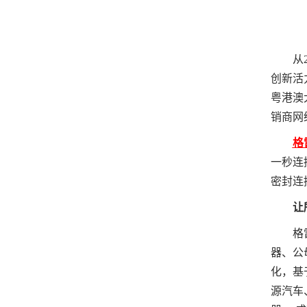
从20
创新活
粤港澳
销商网
格雷
一秒连
密封连
让
格雷希
器、公
化，基
源汽车