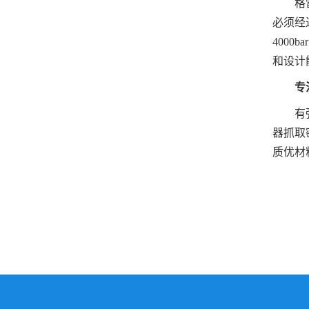
格雷希
必须经
400
和设计
专
有强大
器抓取
质优材