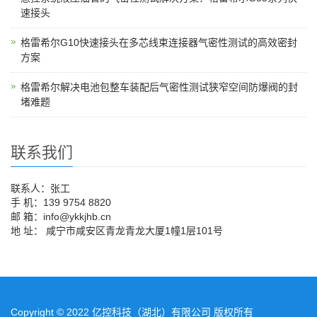
速接头
格雷希尔G10快速接头在多芯线束连接器气密性测试的高效密封
方案
格雷希尔解决电池包整车装配后气密性测试狭窄空间防爆阀的封
堵难题
联系我们
联系人：张工
手 机：139 9754 8820
邮 箱：info@ykkjhb.cn
地 址： 咸宁市咸安区青龙青龙大厦1幢1层101号
Copyright © 2022 亿控科技（湖北）有限公司 版权所有