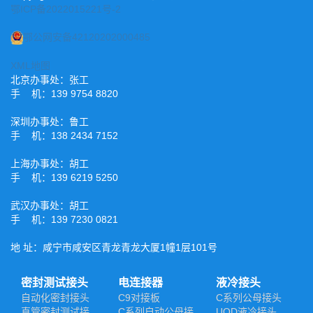
鄂ICP备2022015221号-2
鄂公网安备42120202000485
XML地图
北京办事处：张工
手 机：139 9754 8820
深圳办事处：鲁工
手 机：138 2434 7152
上海办事处：胡工
手 机：139 6219 5250
武汉办事处：胡工
手 机：139 7230 0821
地 址：咸宁市咸安区青龙青龙大厦1幢1层101号
密封测试接头
电连接器
液冷接头
自动化密封接头
C9对接板
C系列公母接头
直管密封测试接
C系列自动公母接
UQD液冷接头