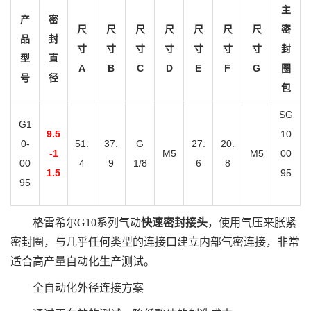
主
产
密
尺
尺
尺
尺
尺
尺
尺
密
品
封
寸
寸
寸
寸
寸
寸
寸
封
型
直
A
B
C
D
E
F
G
圈
号
径
包
SG
G1
9.5
10
0-
51.
37.
G
27.
20.
-1
M5
M5
00
00
4
9
1/8
6
8
1.5
95
95
格雷希尔G10系列气动
快速密封接头
，使用气压来胀紧
密封圈，与几乎任何类型的连接口建立内部气密连接，非常
适合高产量自动化生产测试。
全自动化外径连接方案