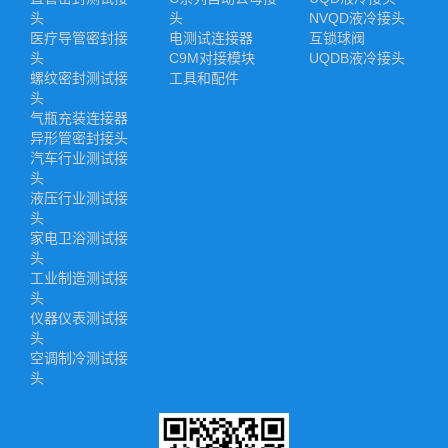
头
头
NVQD液冷接头
医疗导管密封接
电测试连接器
互锁球阀
头
C9M对接模块
UQDB液冷接头
螺纹密封测试接
工具和配件
头
气瓶充装连接器
异形管密封接头
汽车行业测试接
头
液压行业测试接
头
家电卫浴测试接
头
工业制造测试接
头
仪器仪表测试接
头
空调制冷测试接
头