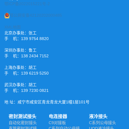
鄂ICP备2022015221号-2
鄂公网安备42120202000485
XML地图
北京办事处：张工
手 机：139 9754 8820
深圳办事处：鲁工
手 机：138 2434 7152
上海办事处：胡工
手 机：139 6219 5250
武汉办事处：胡工
手 机：139 7230 0821
地 址：咸宁市咸安区青龙青龙大厦1幢1层101号
密封测试接头
电连接器
液冷接头
自动化密封接头
C9对接板
C系列公母接头
直管密封测试接
C系列自动公母接
UQD液冷接头