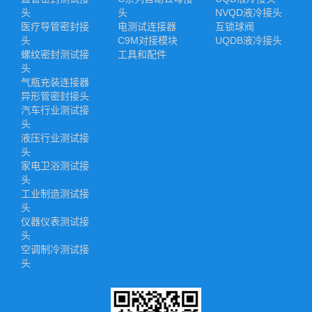
头
头
NVQD液冷接头
医疗导管密封接
电测试连接器
互锁球阀
头
C9M对接模块
UQDB液冷接头
螺纹密封测试接
工具和配件
头
气瓶充装连接器
异形管密封接头
汽车行业测试接
头
液压行业测试接
头
家电卫浴测试接
头
工业制造测试接
头
仪器仪表测试接
头
空调制冷测试接
头