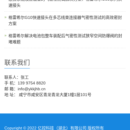
速接头
格雷希尔G10快速接头在多芯线束连接器气密性测试的高效密封
方案
格雷希尔解决电池包整车装配后气密性测试狭窄空间防爆阀的封
堵难题
联系我们
联系人：张工
手 机：139 9754 8820
邮 箱：info@ykkjhb.cn
地 址： 咸宁市咸安区青龙青龙大厦1幢1层101号
Copyright © 2022 亿控科技（湖北）有限公司 版权所有