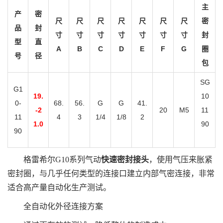
主
产
密
尺
尺
尺
尺
尺
尺
尺
密
品
封
寸
寸
寸
寸
寸
寸
寸
封
型
直
A
B
C
D
E
F
G
圈
号
径
包
SG
G1
19.
10
0-
68.
56.
G
G
41.
-2
20
M5
11
11
4
3
1/4
1/8
2
1.0
90
90
格雷希尔G10系列气动
快速密封接头
，使用气压来胀紧
密封圈，与几乎任何类型的连接口建立内部气密连接，非常
适合高产量自动化生产测试。
全自动化外径连接方案