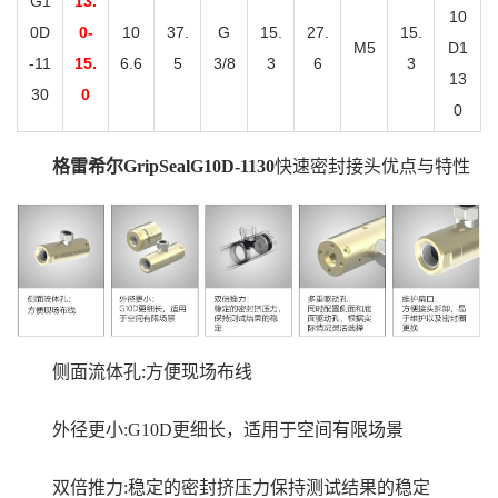
G1
13.
10
0D
0-
10
37.
G
15.
27.
15.
M5
D1
-11
15.
6.6
5
3/8
3
6
3
13
30
0
0
格雷希尔GripSealG10D-1130
快速密封接头优点与特性
侧面流体孔:方便现场布线
外径更小:G10D更细长，适用于空间有限场景
双倍推力:稳定的密封挤压力保持测试结果的稳定