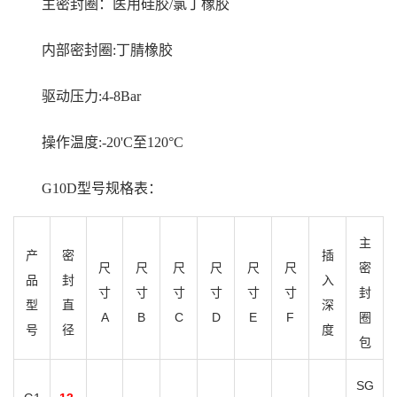
主密封圈：医用硅胶/氯丁橡胶
内部密封圈:丁腈橡胶
驱动压力:4-8Bar
操作温度:-20'C至120°C
G10D型号规格表：
主
产
密
插
尺
尺
尺
尺
尺
尺
密
品
封
入
寸
寸
寸
寸
寸
寸
封
型
直
深
A
B
C
D
E
F
圈
号
径
度
包
SG