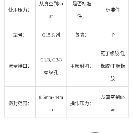
从真空到8b
是否标准
使用压力：
标准件
ar
件：
型号：
G15系列
包装：
个
氯丁橡胶/硅
G1/8, G3/8
流量接口：
主密封圈：
橡胶/丁腈橡
螺纹孔
胶
8.5mm~44m
从真空到8b
密封范围：
操作压力：
m
ar