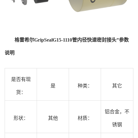
格雷希尔GripSealG15-1110管内径快速密封接头”参数
说明
是否有现
是
种类：
其它
货：
铝合金，不
形状：
其他
材质：
锈钢