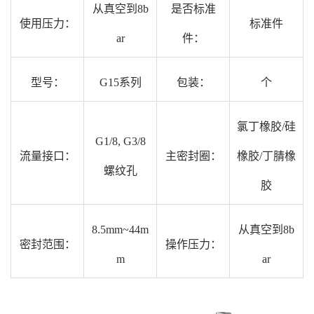
从真空到8b
是否标准
使用压力：
标准件
ar
件：
型号：
G15系列
包装：
个
氯丁橡胶/硅
G1/8, G3/8
流量接口：
主密封圈：
橡胶/丁腈橡
螺纹孔
胶
8.5mm~44m
从真空到8b
密封范围：
操作压力：
m
ar