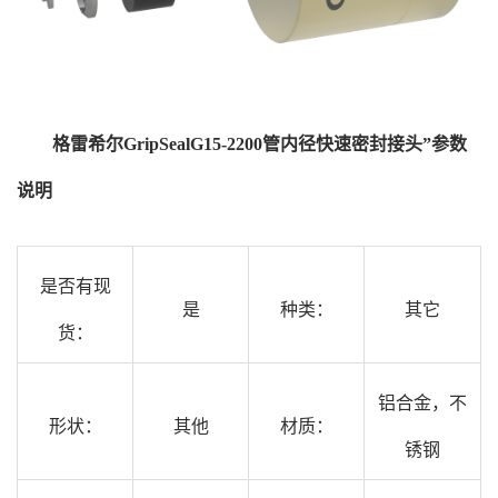
格雷希尔GripSealG15-2200管内径快速密封接头”参数
说明
是否有现
是
种类：
其它
货：
铝合金，不
形状：
其他
材质：
锈钢