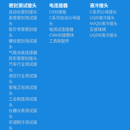
密封测试接头
电连接器
液冷接头
自动化密封接头
C9对接板
C系列公母接头
直管密封测试接
C系列自动公母接
UQD液冷接头
头
头
NVQD液冷接头
医疗导管密封接
电测试连接器
互锁球阀
头
C9M对接模块
UQDB液冷接头
螺纹密封测试接
工具和配件
头
气瓶充装连接器
异形管密封接头
汽车行业测试接
头
液压行业测试接
头
家电卫浴测试接
头
工业制造测试接
头
仪器仪表测试接
头
空调制冷测试接
头