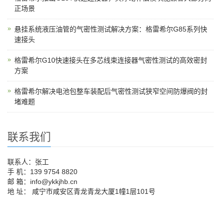
正场景
悬挂系统液压油管的气密性测试解决方案：格雷希尔G85系列快
速接头
格雷希尔G10快速接头在多芯线束连接器气密性测试的高效密封
方案
格雷希尔解决电池包整车装配后气密性测试狭窄空间防爆阀的封
堵难题
联系我们
联系人：张工
手 机：139 9754 8820
邮 箱：info@ykkjhb.cn
地 址： 咸宁市咸安区青龙青龙大厦1幢1层101号