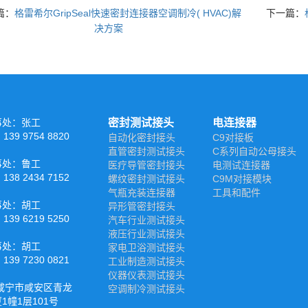
篇：
格雷希尔GripSeal快速密封连接器空调制冷( HVAC)解
下一篇：
决方案
事处：张工
密封测试接头
电连接器
39 9754 8820
自动化密封接头
C9对接板
直管密封测试接头
C系列自动公母接头
事处：鲁工
医疗导管密封接头
电测试连接器
38 2434 7152
螺纹密封测试接头
C9M对接模块
气瓶充装连接器
工具和配件
事处：胡工
异形管密封接头
39 6219 5250
汽车行业测试接头
液压行业测试接头
事处：胡工
家电卫浴测试接头
39 7230 0821
工业制造测试接头
仪器仪表测试接头
咸宁市咸安区青龙
空调制冷测试接头
1幢1层101号