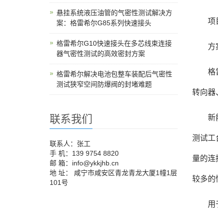
悬挂系统液压油管的气密性测试解决方
项目需
案：格雷希尔G85系列快速接头
格雷希尔G10快速接头在多芯线束连接
方案优
器气密性测试的高效密封方案
格雷希
格雷希尔解决电池包整车装配后气密性
测试狭窄空间防爆阀的封堵难题
转向器
联系我们
新能源
测试工
联系人：张工
手 机：139 9754 8820
量的连
邮 箱：info@ykkjhb.cn
地 址： 咸宁市咸安区青龙青龙大厦1幢1层
较多的
101号
用于新