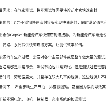
求：在气密测试、性能测试等需要将冷却水管快速密封
势：G70不锈钢快速密封接头实现快速密封，同时满足通气
尔GripSeal新能源汽车快速密封连接器，为新能源汽车电
、管路、泵阀提供快速连接方案，让测试效率加倍。
汽车生产过程，需要对各个主要部件或是整车做大量的测试，
台通常都是非常昂贵，测试节拍也非常紧张。但是测试过程需要
接时间，劳动强度大，并且存在较大几率的泄漏，这些泄漏并不
情况下， 严重影响生产节拍，排查很困难。甚至因为误判导致
能源电池，电机，控制器，充电系统的检漏测试