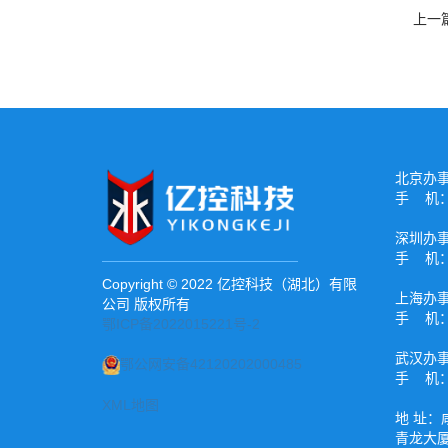
上一
北京办
手 机：1
深圳办
手 机：1
Copyright © 2022 亿控科技（湖北）有限
上海办
公司 版权所有
手 机：1
鄂ICP备2022015221号-2
武汉办
鄂公网安备42120202000485
手 机：1
XML地图
地 址：
青龙大厦