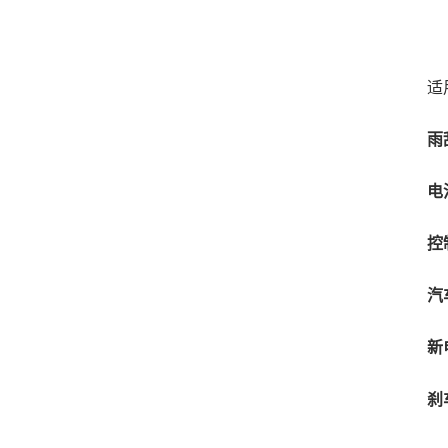
适用
雨
电池P
控
汽
新
刹