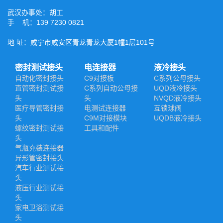
武汉办事处：胡工
手 机：139 7230 0821
地 址：咸宁市咸安区青龙青龙大厦1幢1层101号
密封测试接头
电连接器
液冷接头
自动化密封接头
C9对接板
C系列公母接头
直管密封测试接
C系列自动公母接
UQD液冷接头
头
头
NVQD液冷接头
医疗导管密封接
电测试连接器
互锁球阀
头
C9M对接模块
UQDB液冷接头
螺纹密封测试接
工具和配件
头
气瓶充装连接器
异形管密封接头
汽车行业测试接
头
液压行业测试接
头
家电卫浴测试接
头