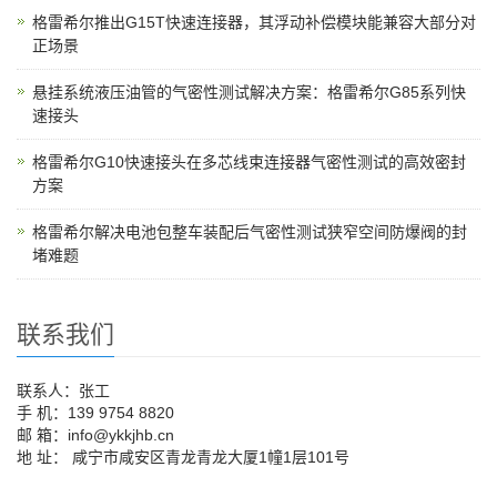
格雷希尔推出G15T快速连接器，其浮动补偿模块能兼容大部分对
正场景
悬挂系统液压油管的气密性测试解决方案：格雷希尔G85系列快
速接头
格雷希尔G10快速接头在多芯线束连接器气密性测试的高效密封
方案
格雷希尔解决电池包整车装配后气密性测试狭窄空间防爆阀的封
堵难题
联系我们
联系人：张工
手 机：139 9754 8820
邮 箱：info@ykkjhb.cn
地 址： 咸宁市咸安区青龙青龙大厦1幢1层101号