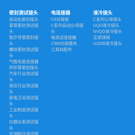
密封测试接头
电连接器
液冷接头
自动化密封接头
C9对接板
C系列公母接头
直管密封测试接
C系列自动公母接
UQD液冷接头
头
头
NVQD液冷接头
医疗导管密封接
电测试连接器
互锁球阀
头
C9M对接模块
UQDB液冷接头
螺纹密封测试接
工具和配件
头
气瓶充装连接器
异形管密封接头
汽车行业测试接
头
液压行业测试接
头
家电卫浴测试接
头
工业制造测试接
头
仪器仪表测试接
头
空调制冷测试接