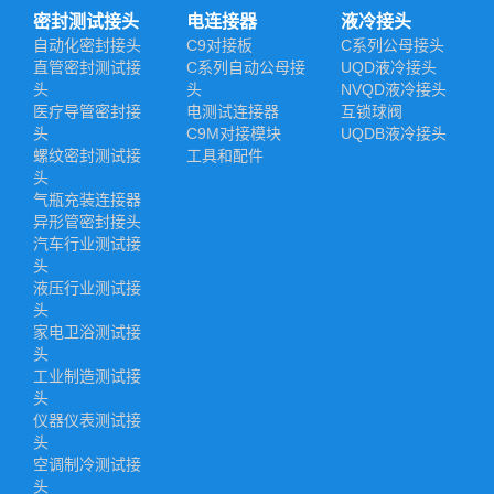
密封测试接头
电连接器
液冷接头
自动化密封接头
C9对接板
C系列公母接头
直管密封测试接
C系列自动公母接
UQD液冷接头
头
头
NVQD液冷接头
医疗导管密封接
电测试连接器
互锁球阀
头
C9M对接模块
UQDB液冷接头
螺纹密封测试接
工具和配件
头
气瓶充装连接器
异形管密封接头
汽车行业测试接
头
液压行业测试接
头
家电卫浴测试接
头
工业制造测试接
头
仪器仪表测试接
头
空调制冷测试接
头