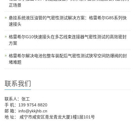
正场景
悬挂系统液压油管的气密性测试解决方案：格雷希尔G85系列快
速接头
格雷希尔G10快速接头在多芯线束连接器气密性测试的高效密封
方案
格雷希尔解决电池包整车装配后气密性测试狭窄空间防爆阀的封
堵难题
联系我们
联系人：张工
手 机：139 9754 8820
邮 箱：info@ykkjhb.cn
地 址： 咸宁市咸安区青龙青龙大厦1幢1层101号