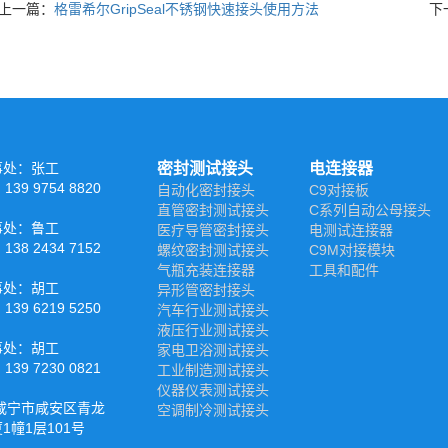
上一篇：
格雷希尔GripSeal不锈钢快速接头使用方法
下
事处：张工
密封测试接头
电连接器
39 9754 8820
自动化密封接头
C9对接板
直管密封测试接头
C系列自动公母接头
事处：鲁工
医疗导管密封接头
电测试连接器
38 2434 7152
螺纹密封测试接头
C9M对接模块
气瓶充装连接器
工具和配件
事处：胡工
异形管密封接头
39 6219 5250
汽车行业测试接头
液压行业测试接头
事处：胡工
家电卫浴测试接头
39 7230 0821
工业制造测试接头
仪器仪表测试接头
咸宁市咸安区青龙
空调制冷测试接头
1幢1层101号