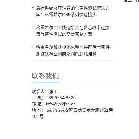
悬挂系统液压油管的气密性测试解决方
案：格雷希尔G85系列快速接头
格雷希尔G10快速接头在多芯线束连接
器气密性测试的高效密封方案
格雷希尔解决电池包整车装配后气密性
测试狭窄空间防爆阀的封堵难题
联系我们
联系人：张工
手 机：139 9754 8820
邮 箱：info@ykkjhb.cn
地 址： 咸宁市咸安区青龙青龙大厦1幢1层
101号