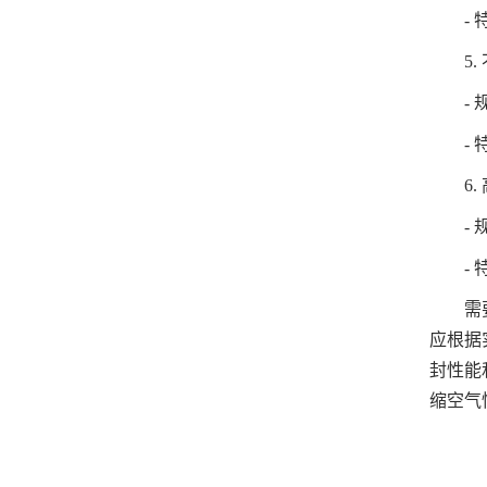
- 特
5. 
- 规格
- 特
6. 
- 规格
- 特
需要注
应根据
封性能
缩空气