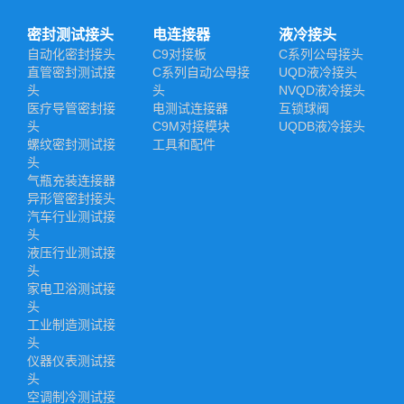
密封测试接头
电连接器
液冷接头
自动化密封接头
C9对接板
C系列公母接头
直管密封测试接
C系列自动公母接
UQD液冷接头
头
头
NVQD液冷接头
医疗导管密封接
电测试连接器
互锁球阀
头
C9M对接模块
UQDB液冷接头
螺纹密封测试接
工具和配件
头
气瓶充装连接器
异形管密封接头
汽车行业测试接
头
液压行业测试接
头
家电卫浴测试接
头
工业制造测试接
头
仪器仪表测试接
头
空调制冷测试接