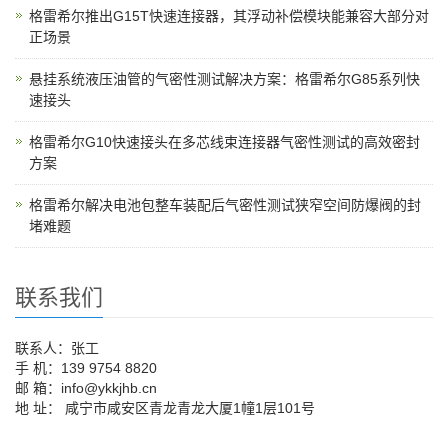
格雷希尔推出G15T快速连接器，其浮动补偿模块能兼容大部分对
正场景
悬挂系统液压油管的气密性测试解决方案：格雷希尔G85系列快
速接头
格雷希尔G10快速接头在多芯线束连接器气密性测试的高效密封
方案
格雷希尔解决电池包整车装配后气密性测试狭窄空间防爆阀的封
堵难题
联系我们
联系人：张工
手 机：139 9754 8820
邮 箱：info@ykkjhb.cn
地 址： 咸宁市咸安区青龙青龙大厦1幢1层101号