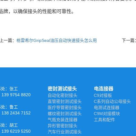
品牌，以确保接头的性能和可靠性。
上一篇：
格雷希尔GripSeal油压自动快速接头怎么用
下一篇
事处：张工
密封测试接头
电连接器
39 9754 8820
自动化密封接头
C9对接板
直管密封测试接头
C系列自动公母接头
事处：鲁工
医疗导管密封接头
电测试连接器
38 2434 7152
螺纹密封测试接头
C9M对接模块
气瓶充装连接器
工具和配件
事处：胡工
异形管密封接头
39 6219 5250
汽车行业测试接头