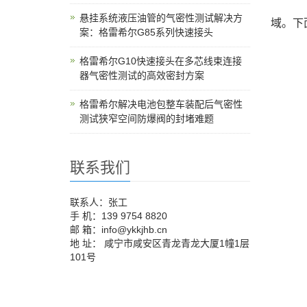
悬挂系统液压油管的气密性测试解决方
域。下
案：格雷希尔G85系列快速接头
格雷希尔G10快速接头在多芯线束连接
器气密性测试的高效密封方案
格雷希尔解决电池包整车装配后气密性
测试狭窄空间防爆阀的封堵难题
联系我们
联系人：张工
手 机：139 9754 8820
邮 箱：info@ykkjhb.cn
地 址： 咸宁市咸安区青龙青龙大厦1幢1层
101号