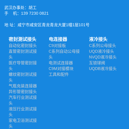
武汉办事处：胡工
手 机：139 7230 0821
地 址：咸宁市咸安区青龙青龙大厦1幢1层101号
密封测试接头
电连接器
液冷接头
自动化密封接头
C9对接板
C系列公母接头
直管密封测试接
C系列自动公母接
UQD液冷接头
头
头
NVQD液冷接头
医疗导管密封接
电测试连接器
互锁球阀
头
C9M对接模块
UQDB液冷接头
螺纹密封测试接
工具和配件
头
气瓶充装连接器
异形管密封接头
汽车行业测试接
头
液压行业测试接
头
家电卫浴测试接
头