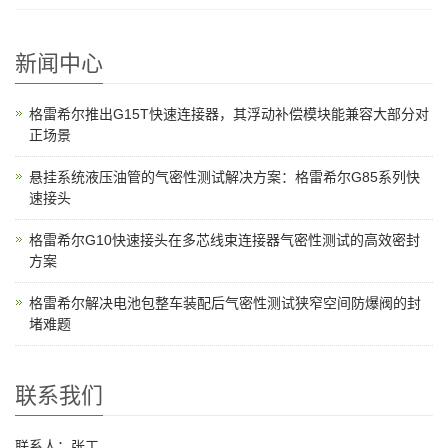
新闻中心
格雷希尔推出G15T快速连接器，其浮动补偿模块能兼容大部分对
正场景
悬挂系统液压油管的气密性测试解决方案：格雷希尔G85系列快
速接头
格雷希尔G10快速接头在多芯线束连接器气密性测试的高效密封
方案
格雷希尔解决电池包整车装配后气密性测试狭窄空间防爆阀的封
堵难题
联系我们
联系人：张工