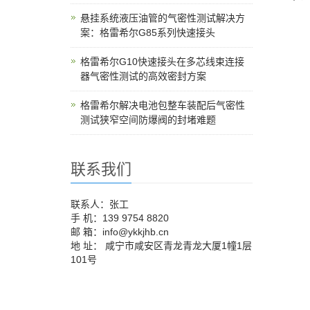
悬挂系统液压油管的气密性测试解决方
案：格雷希尔G85系列快速接头
格雷希尔G10快速接头在多芯线束连接
器气密性测试的高效密封方案
格雷希尔解决电池包整车装配后气密性
测试狭窄空间防爆阀的封堵难题
联系我们
联系人：张工
手 机：139 9754 8820
邮 箱：info@ykkjhb.cn
地 址： 咸宁市咸安区青龙青龙大厦1幢1层
101号