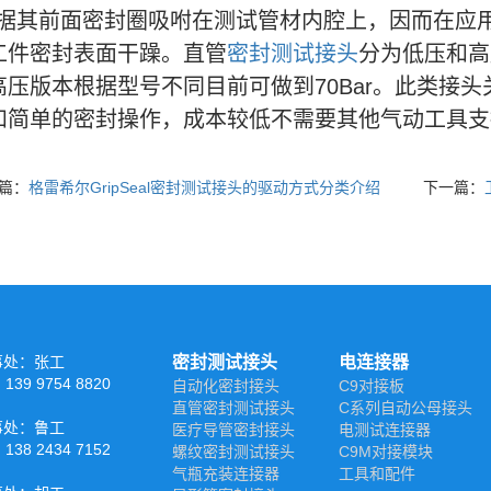
据其前面密封圈吸咐在测试管材内腔上，因而在应
工件密封表面干躁。直管
密封测试接头
分为低压和高
高压版本根据型号不同目前可做到70Bar。此类接
和简单的密封操作，成本较低不需要其他气动工具支
篇：
格雷希尔GripSeal密封测试接头的驱动方式分类介绍
下一篇：
事处：张工
密封测试接头
电连接器
39 9754 8820
自动化密封接头
C9对接板
直管密封测试接头
C系列自动公母接头
事处：鲁工
医疗导管密封接头
电测试连接器
38 2434 7152
螺纹密封测试接头
C9M对接模块
气瓶充装连接器
工具和配件