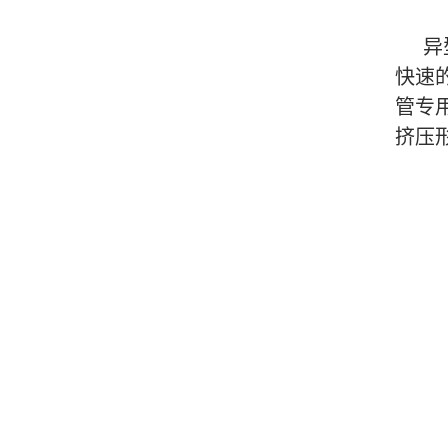
异
快速
管专
挤压