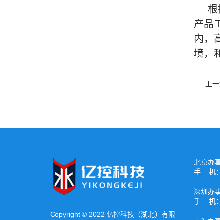
根
产品
内，
境，
上一
北京办
手 机：1
深圳办
手 机：1
Copyright © 2022 亿控科技（湖北）有限