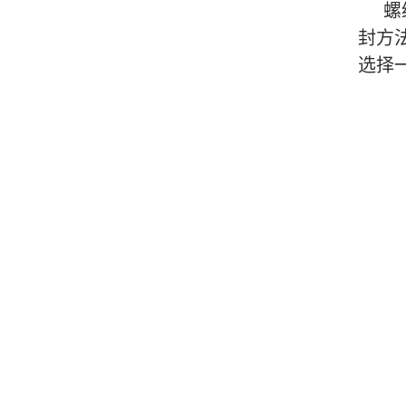
螺
封方
选择