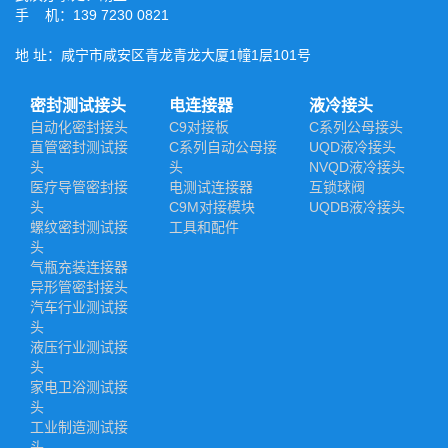
手 机：139 7230 0821
地 址：咸宁市咸安区青龙青龙大厦1幢1层101号
密封测试接头
电连接器
液冷接头
自动化密封接头
C9对接板
C系列公母接头
直管密封测试接
C系列自动公母接
UQD液冷接头
头
头
NVQD液冷接头
医疗导管密封接
电测试连接器
互锁球阀
头
C9M对接模块
UQDB液冷接头
螺纹密封测试接
工具和配件
头
气瓶充装连接器
异形管密封接头
汽车行业测试接
头
液压行业测试接
头
家电卫浴测试接
头
工业制造测试接
头