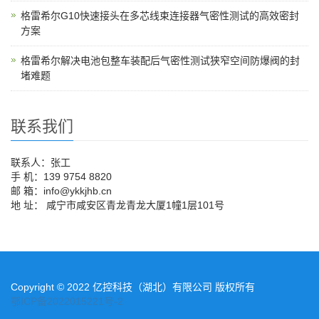
格雷希尔G10快速接头在多芯线束连接器气密性测试的高效密封
方案
格雷希尔解决电池包整车装配后气密性测试狭窄空间防爆阀的封
堵难题
联系我们
联系人：张工
手 机：139 9754 8820
邮 箱：info@ykkjhb.cn
地 址： 咸宁市咸安区青龙青龙大厦1幢1层101号
Copyright © 2022 亿控科技（湖北）有限公司 版权所有
鄂ICP备2022015221号-2