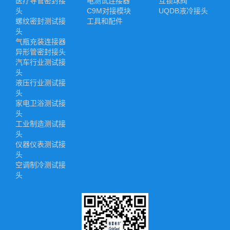
医疗导管密封接
电测试连接器
互锁球阀
头
C9M对接模块
UQDB液冷接头
螺纹密封测试接
工具和配件
头
气瓶充装连接器
异形管密封接头
汽车行业测试接
头
液压行业测试接
头
家电卫浴测试接
头
工业制造测试接
头
仪器仪表测试接
头
空调制冷测试接
头