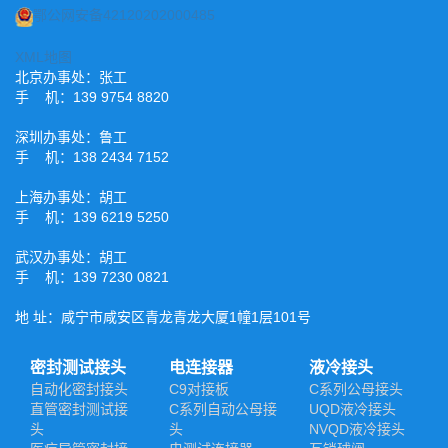
鄂公网安备42120202000485
XML地图
北京办事处：张工
手 机：139 9754 8820
深圳办事处：鲁工
手 机：138 2434 7152
上海办事处：胡工
手 机：139 6219 5250
武汉办事处：胡工
手 机：139 7230 0821
地 址：咸宁市咸安区青龙青龙大厦1幢1层101号
密封测试接头
电连接器
液冷接头
自动化密封接头
C9对接板
C系列公母接头
直管密封测试接
C系列自动公母接
UQD液冷接头
头
头
NVQD液冷接头