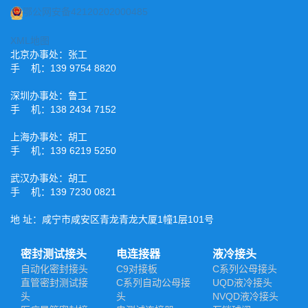
鄂公网安备42120202000485
XML地图
北京办事处：张工
手 机：139 9754 8820
深圳办事处：鲁工
手 机：138 2434 7152
上海办事处：胡工
手 机：139 6219 5250
武汉办事处：胡工
手 机：139 7230 0821
地 址：咸宁市咸安区青龙青龙大厦1幢1层101号
密封测试接头
电连接器
液冷接头
自动化密封接头
C9对接板
C系列公母接头
直管密封测试接
C系列自动公母接
UQD液冷接头
头
头
NVQD液冷接头