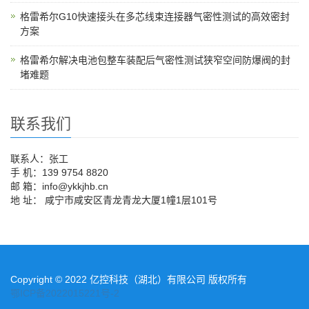
格雷希尔G10快速接头在多芯线束连接器气密性测试的高效密封
方案
格雷希尔解决电池包整车装配后气密性测试狭窄空间防爆阀的封
堵难题
联系我们
联系人：张工
手 机：139 9754 8820
邮 箱：info@ykkjhb.cn
地 址： 咸宁市咸安区青龙青龙大厦1幢1层101号
Copyright © 2022 亿控科技（湖北）有限公司 版权所有
鄂ICP备2022015221号-2