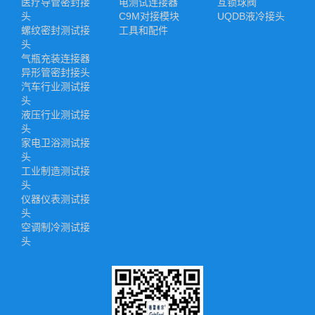
医疗导管密封接
电测试连接器
互锁球阀
头
C9M对接模块
UQDB液冷接头
螺纹密封测试接
工具和配件
头
气瓶充装连接器
异形管密封接头
汽车行业测试接
头
液压行业测试接
头
家电卫浴测试接
头
工业制造测试接
头
仪器仪表测试接
头
空调制冷测试接
头