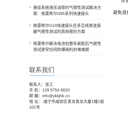
水
悬挂系统液压油管的气密性测试解决方
避免浪
案：格雷希尔G85系列快速接头
格雷希尔G10快速接头在多芯线束连接
器气密性测试的高效密封方案
格雷希尔解决电池包整车装配后气密性
测试狭窄空间防爆阀的封堵难题
联系我们
联系人：张工
手 机：139 9754 8820
邮 箱：info@ykkjhb.cn
地 址： 咸宁市咸安区青龙青龙大厦1幢1层
101号