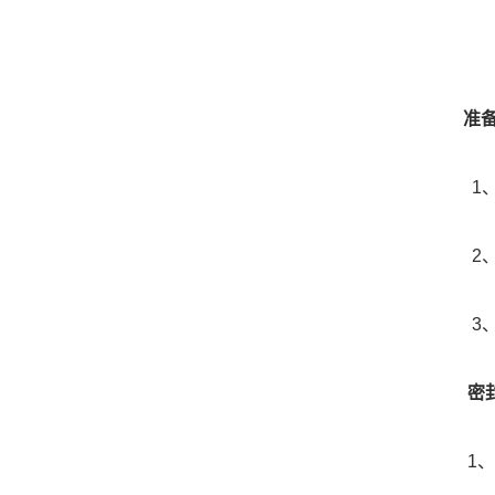
准
1、确
2
3
密
1、