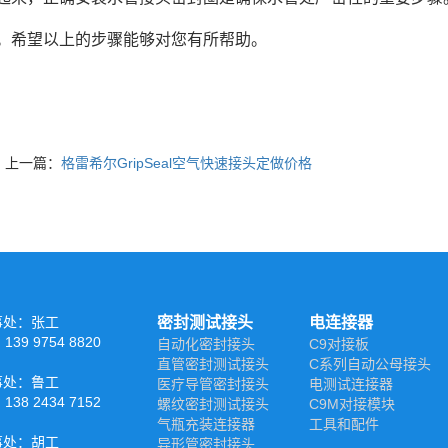
。希望以上的步骤能够对您有所帮助。
上一篇：
格雷希尔GripSeal空气快速接头定做价格
事处：张工
密封测试接头
电连接器
39 9754 8820
自动化密封接头
C9对接板
直管密封测试接头
C系列自动公母接头
事处：鲁工
医疗导管密封接头
电测试连接器
38 2434 7152
螺纹密封测试接头
C9M对接模块
气瓶充装连接器
工具和配件
事处：胡工
异形管密封接头