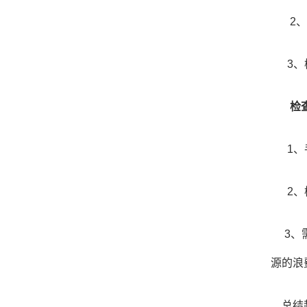
2、
3、
检
1、
2
、
3、
源的浪
总结起