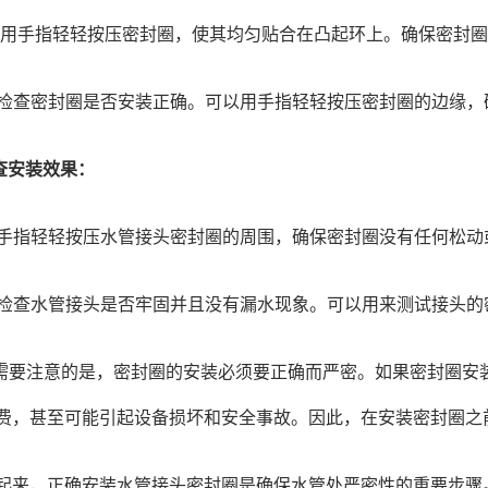
用手指轻轻按压密封圈，使其均匀贴合在凸起环上。确保密封圈
检查密封圈是否安装正确。可以用手指轻轻按压密封圈的边缘，
查安装效果：
手指轻轻按压水管接头密封圈的周围，确保密封圈没有任何松动
检查水管接头是否牢固并且没有漏水现象。可以用来测试接头的
需要注意的是，密封圈的安装必须要正确而严密。如果密封圈安
费，甚至可能引起设备损坏和安全事故。因此，在安装密封圈之
来，正确安装水管接头密封圈是确保水管处严密性的重要步骤