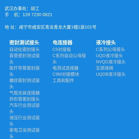
武汉办事处：胡工
手 机：139 7230 0821
地 址：咸宁市咸安区青龙青龙大厦1幢1层101号
密封测试接头
电连接器
液冷接头
自动化密封接头
C9对接板
C系列公母接头
直管密封测试接
C系列自动公母接
UQD液冷接头
头
头
NVQD液冷接头
医疗导管密封接
电测试连接器
互锁球阀
头
C9M对接模块
UQDB液冷接头
螺纹密封测试接
工具和配件
头
气瓶充装连接器
异形管密封接头
汽车行业测试接
头
液压行业测试接
头
家电卫浴测试接
头