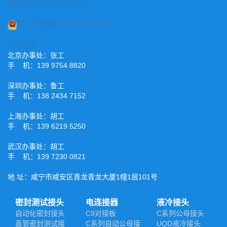
鄂ICP备2022015221号-2
鄂公网安备42120202000485
XML地图
北京办事处：张工
手 机：139 9754 8820
深圳办事处：鲁工
手 机：138 2434 7152
上海办事处：胡工
手 机：139 6219 5250
武汉办事处：胡工
手 机：139 7230 0821
地 址：咸宁市咸安区青龙青龙大厦1幢1层101号
密封测试接头
电连接器
液冷接头
自动化密封接头
C9对接板
C系列公母接头
直管密封测试接
C系列自动公母接
UQD液冷接头