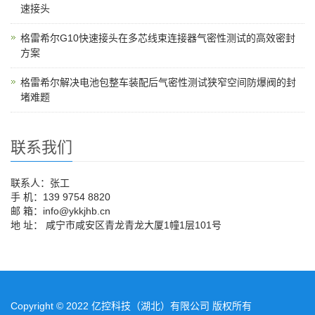
速接头
格雷希尔G10快速接头在多芯线束连接器气密性测试的高效密封
方案
格雷希尔解决电池包整车装配后气密性测试狭窄空间防爆阀的封
堵难题
联系我们
联系人：张工
手 机：139 9754 8820
邮 箱：info@ykkjhb.cn
地 址： 咸宁市咸安区青龙青龙大厦1幢1层101号
Copyright © 2022 亿控科技（湖北）有限公司 版权所有