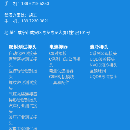
手 机：139 6219 5250
武汉办事处：胡工
手 机：139 7230 0821
地 址：咸宁市咸安区青龙青龙大厦1幢1层101号
密封测试接头
电连接器
液冷接头
自动化密封接头
C9对接板
C系列公母接头
直管密封测试接
C系列自动公母接
UQD液冷接头
头
头
NVQD液冷接头
医疗导管密封接
电测试连接器
互锁球阀
头
C9M对接模块
UQDB液冷接头
螺纹密封测试接
工具和配件
头
气瓶充装连接器
异形管密封接头
汽车行业测试接
头
液压行业测试接
头
家电卫浴测试接