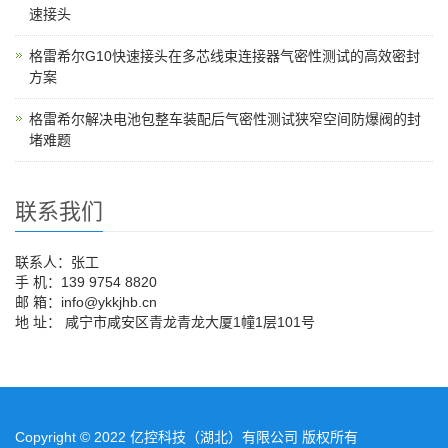
速接头
格雷希尔G10快速接头在多芯线束连接器气密性测试的高效密封
方案
格雷希尔解决电池包整车装配后气密性测试狭窄空间防爆阀的封
堵难题
联系我们
联系人：张工
手 机：139 9754 8820
邮 箱：info@ykkjhb.cn
地 址： 咸宁市咸安区青龙青龙大厦1幢1层101号
Copyright © 2022 亿控科技（湖北）有限公司 版权所有