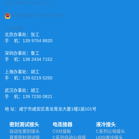
鄂ICP备2022015221号-2
鄂公网安备42120202000485
XML地图
北京办事处：张工
手 机：139 9754 8820
深圳办事处：鲁工
手 机：138 2434 7152
上海办事处：胡工
手 机：139 6219 5250
武汉办事处：胡工
手 机：139 7230 0821
地 址：咸宁市咸安区青龙青龙大厦1幢1层101号
密封测试接头
电连接器
液冷接头
自动化密封接头
C9对接板
C系列公母接头
直管密封测试接
C系列自动公母接
UQD液冷接头