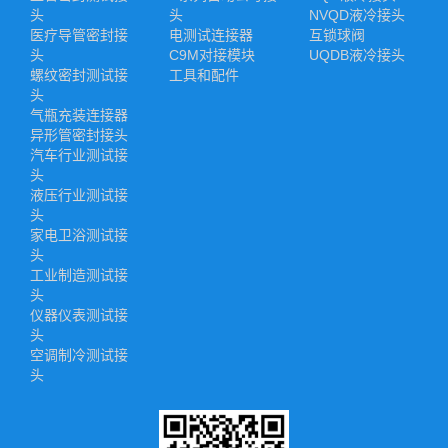
头
头
NVQD液冷接头
医疗导管密封接
电测试连接器
互锁球阀
头
C9M对接模块
UQDB液冷接头
螺纹密封测试接
工具和配件
头
气瓶充装连接器
异形管密封接头
汽车行业测试接
头
液压行业测试接
头
家电卫浴测试接
头
工业制造测试接
头
仪器仪表测试接
头
空调制冷测试接
头