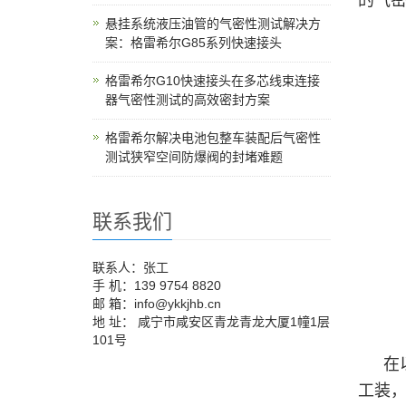
的气密
悬挂系统液压油管的气密性测试解决方
案：格雷希尔G85系列快速接头
格雷希尔G10快速接头在多芯线束连接
器气密性测试的高效密封方案
格雷希尔解决电池包整车装配后气密性
测试狭窄空间防爆阀的封堵难题
联系我们
联系人：张工
手 机：139 9754 8820
邮 箱：info@ykkjhb.cn
地 址： 咸宁市咸安区青龙青龙大厦1幢1层
101号
在
工装，