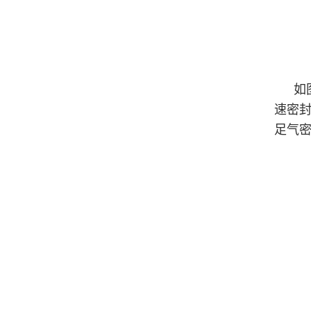
如
速密
足气密