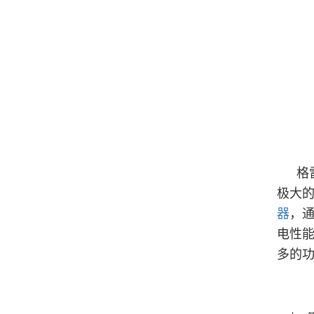
格
极大的
器
，
电性
多的