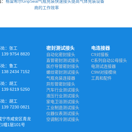
篇：
格雷希尔GripSeal气瓶充装快速接头提高气体充装设备
商的工作效率
事处：张工
密封测试接头
电连接器
39 9754 8820
自动化密封接头
C9对接板
直管密封测试接头
C系列自动公母接头
事处：鲁工
医疗导管密封接头
电测试连接器
38 2434 7152
螺纹密封测试接头
C9M对接模块
气瓶充装连接器
工具和配件
事处：胡工
异形管密封接头
39 6219 5250
汽车行业测试接头
液压行业测试接头
事处：胡工
家电卫浴测试接头
39 7230 0821
工业制造测试接头
仪器仪表测试接头
咸宁市咸安区青龙
空调制冷测试接头
1幢1层101号