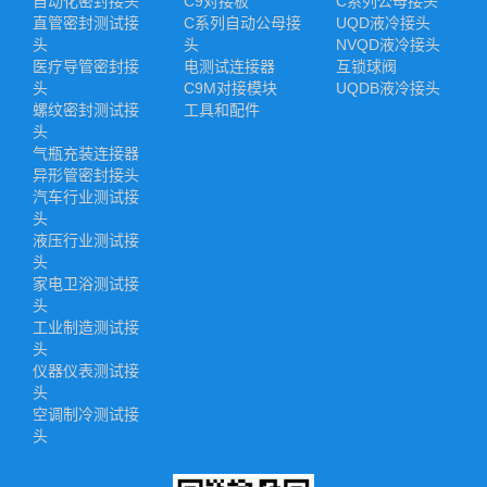
自动化密封接头
C9对接板
C系列公母接头
直管密封测试接
C系列自动公母接
UQD液冷接头
头
头
NVQD液冷接头
医疗导管密封接
电测试连接器
互锁球阀
头
C9M对接模块
UQDB液冷接头
螺纹密封测试接
工具和配件
头
气瓶充装连接器
异形管密封接头
汽车行业测试接
头
液压行业测试接
头
家电卫浴测试接
头
工业制造测试接
头
仪器仪表测试接
头
空调制冷测试接
头