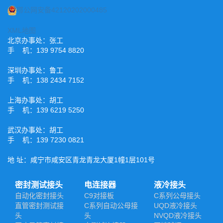
鄂公网安备42120202000485
XML地图
北京办事处：张工
手 机：139 9754 8820
深圳办事处：鲁工
手 机：138 2434 7152
上海办事处：胡工
手 机：139 6219 5250
武汉办事处：胡工
手 机：139 7230 0821
地 址：咸宁市咸安区青龙青龙大厦1幢1层101号
密封测试接头
电连接器
液冷接头
自动化密封接头
C9对接板
C系列公母接头
直管密封测试接
C系列自动公母接
UQD液冷接头
头
头
NVQD液冷接头