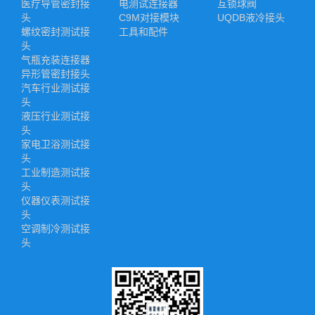
医疗导管密封接
电测试连接器
互锁球阀
头
C9M对接模块
UQDB液冷接头
螺纹密封测试接
工具和配件
头
气瓶充装连接器
异形管密封接头
汽车行业测试接
头
液压行业测试接
头
家电卫浴测试接
头
工业制造测试接
头
仪器仪表测试接
头
空调制冷测试接
头