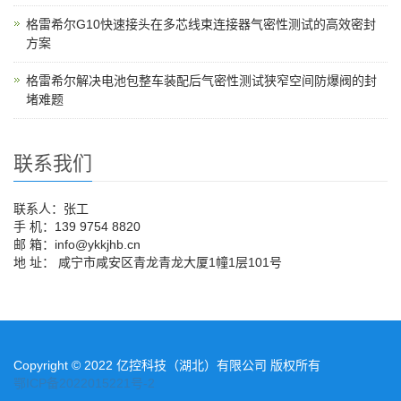
格雷希尔G10快速接头在多芯线束连接器气密性测试的高效密封
方案
格雷希尔解决电池包整车装配后气密性测试狭窄空间防爆阀的封
堵难题
联系我们
联系人：张工
手 机：139 9754 8820
邮 箱：info@ykkjhb.cn
地 址： 咸宁市咸安区青龙青龙大厦1幢1层101号
Copyright © 2022 亿控科技（湖北）有限公司 版权所有
鄂ICP备2022015221号-2