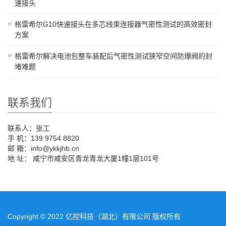
速接头
格雷希尔G10快速接头在多芯线束连接器气密性测试的高效密封
方案
格雷希尔解决电池包整车装配后气密性测试狭窄空间防爆阀的封
堵难题
联系我们
联系人：张工
手 机：139 9754 8820
邮 箱：info@ykkjhb.cn
地 址： 咸宁市咸安区青龙青龙大厦1幢1层101号
Copyright © 2022 亿控科技（湖北）有限公司 版权所有