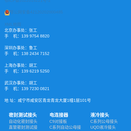
鄂ICP备2022015221号-2
鄂公网安备42120202000485
XML地图
北京办事处：张工
手 机：139 9754 8820
深圳办事处：鲁工
手 机：138 2434 7152
上海办事处：胡工
手 机：139 6219 5250
武汉办事处：胡工
手 机：139 7230 0821
地 址：咸宁市咸安区青龙青龙大厦1幢1层101号
密封测试接头
电连接器
液冷接头
自动化密封接头
C9对接板
C系列公母接头
直管密封测试接
C系列自动公母接
UQD液冷接头