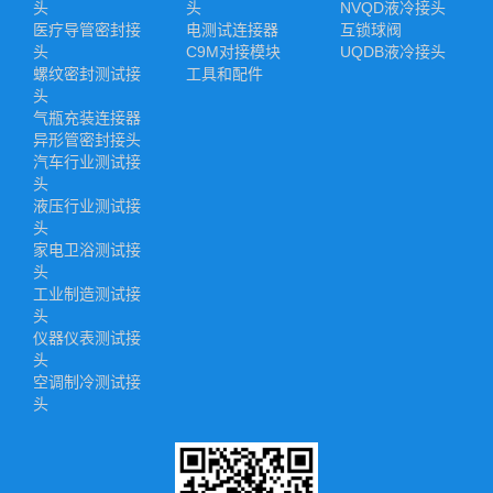
头
头
NVQD液冷接头
医疗导管密封接
电测试连接器
互锁球阀
头
C9M对接模块
UQDB液冷接头
螺纹密封测试接
工具和配件
头
气瓶充装连接器
异形管密封接头
汽车行业测试接
头
液压行业测试接
头
家电卫浴测试接
头
工业制造测试接
头
仪器仪表测试接
头
空调制冷测试接
头