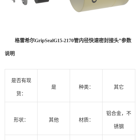
格雷希尔GripSealG15-2170管内径快速密封接头”参数
说明
是否有现
是
种类：
其它
货：
铝合金，不
形状：
其他
材质：
锈钢