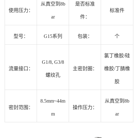
从真空到8b
是否标准
使用压力：
标准件
ar
件：
型号：
G15系列
包装：
个
氯丁橡胶/硅
G1/8, G3/8
流量接口：
主密封圈：
橡胶/丁腈橡
螺纹孔
胶
8.5mm~44m
从真空到8b
密封范围：
操作压力：
m
ar