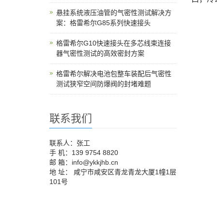
悬挂系统液压油管的气密性测试解决方
案：格雷希尔G85系列快速接头
格雷希尔G10快速接头在多芯线束连接
器气密性测试的高效密封方案
格雷希尔解决电池包整车装配后气密性
测试狭窄空间防爆阀的封堵难题
联系我们
联系人：张工
手 机：139 9754 8820
邮 箱：info@ykkjhb.cn
地 址： 咸宁市咸安区青龙青龙大厦1幢1层
101号