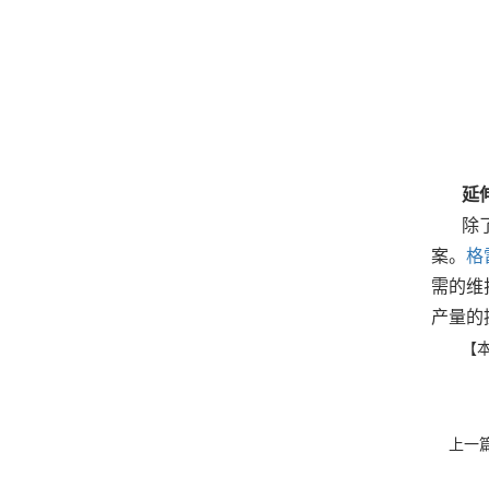
延
除
案。
格雷
需的维
产量的
【本
上一