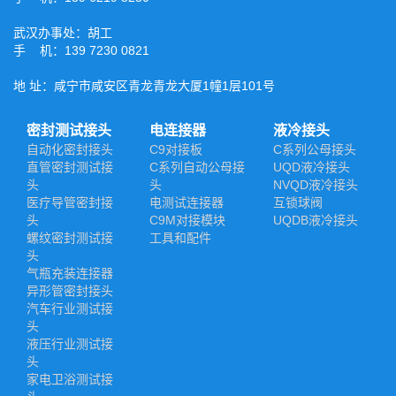
武汉办事处：胡工
手 机：139 7230 0821
地 址：咸宁市咸安区青龙青龙大厦1幢1层101号
密封测试接头
电连接器
液冷接头
自动化密封接头
C9对接板
C系列公母接头
直管密封测试接
C系列自动公母接
UQD液冷接头
头
头
NVQD液冷接头
医疗导管密封接
电测试连接器
互锁球阀
头
C9M对接模块
UQDB液冷接头
螺纹密封测试接
工具和配件
头
气瓶充装连接器
异形管密封接头
汽车行业测试接
头
液压行业测试接
头
家电卫浴测试接