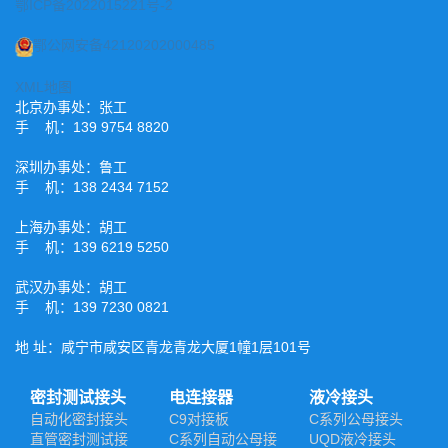
鄂ICP备2022015221号-2
鄂公网安备42120202000485
XML地图
北京办事处：张工
手 机：139 9754 8820
深圳办事处：鲁工
手 机：138 2434 7152
上海办事处：胡工
手 机：139 6219 5250
武汉办事处：胡工
手 机：139 7230 0821
地 址：咸宁市咸安区青龙青龙大厦1幢1层101号
密封测试接头
电连接器
液冷接头
自动化密封接头
C9对接板
C系列公母接头
直管密封测试接
C系列自动公母接
UQD液冷接头