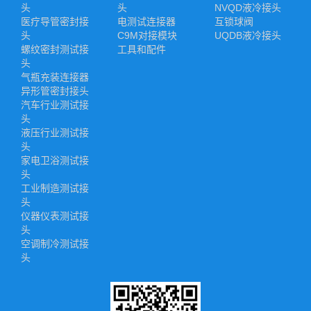
头
头
NVQD液冷接头
医疗导管密封接
电测试连接器
互锁球阀
头
C9M对接模块
UQDB液冷接头
螺纹密封测试接
工具和配件
头
气瓶充装连接器
异形管密封接头
汽车行业测试接
头
液压行业测试接
头
家电卫浴测试接
头
工业制造测试接
头
仪器仪表测试接
头
空调制冷测试接
头