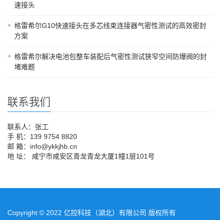
速接头
格雷希尔G10快速接头在多芯线束连接器气密性测试的高效密封
方案
格雷希尔解决电池包整车装配后气密性测试狭窄空间防爆阀的封
堵难题
联系我们
联系人：张工
手 机：139 9754 8820
邮 箱：info@ykkjhb.cn
地 址： 咸宁市咸安区青龙青龙大厦1幢1层101号
Copyright © 2022 亿控科技（湖北）有限公司 版权所有