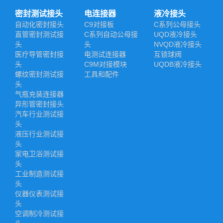
密封测试接头
电连接器
液冷接头
自动化密封接头
C9对接板
C系列公母接头
直管密封测试接
C系列自动公母接
UQD液冷接头
头
头
NVQD液冷接头
医疗导管密封接
电测试连接器
互锁球阀
头
C9M对接模块
UQDB液冷接头
螺纹密封测试接
工具和配件
头
气瓶充装连接器
异形管密封接头
汽车行业测试接
头
液压行业测试接
头
家电卫浴测试接
头
工业制造测试接
头
仪器仪表测试接
头
空调制冷测试接