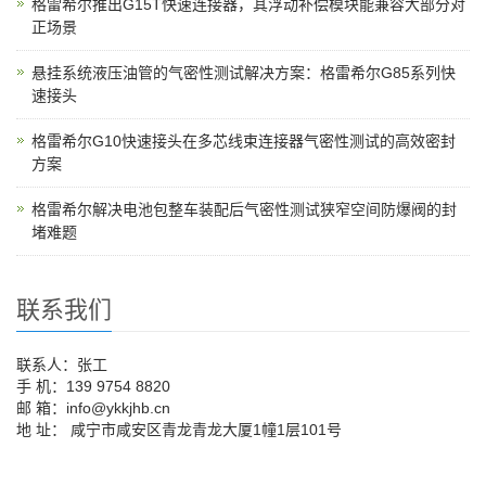
格雷希尔推出G15T快速连接器，其浮动补偿模块能兼容大部分对
正场景
悬挂系统液压油管的气密性测试解决方案：格雷希尔G85系列快
速接头
格雷希尔G10快速接头在多芯线束连接器气密性测试的高效密封
方案
格雷希尔解决电池包整车装配后气密性测试狭窄空间防爆阀的封
堵难题
联系我们
联系人：张工
手 机：139 9754 8820
邮 箱：info@ykkjhb.cn
地 址： 咸宁市咸安区青龙青龙大厦1幢1层101号