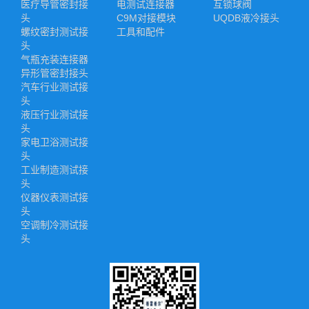
医疗导管密封接
电测试连接器
互锁球阀
头
C9M对接模块
UQDB液冷接头
螺纹密封测试接
工具和配件
头
气瓶充装连接器
异形管密封接头
汽车行业测试接
头
液压行业测试接
头
家电卫浴测试接
头
工业制造测试接
头
仪器仪表测试接
头
空调制冷测试接
头