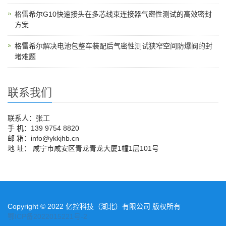
格雷希尔G10快速接头在多芯线束连接器气密性测试的高效密封
方案
格雷希尔解决电池包整车装配后气密性测试狭窄空间防爆阀的封
堵难题
联系我们
联系人：张工
手 机：139 9754 8820
邮 箱：info@ykkjhb.cn
地 址： 咸宁市咸安区青龙青龙大厦1幢1层101号
Copyright © 2022 亿控科技（湖北）有限公司 版权所有
鄂ICP备2022015221号-2