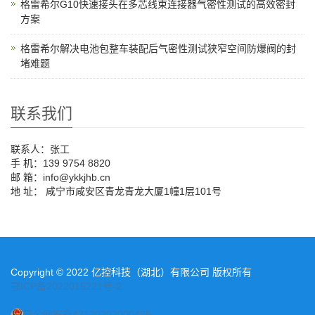
格雷希尔G10快速接头在多芯线束连接器气密性测试的高效密封
方案
格雷希尔解决电池包整车装配后气密性测试狭窄空间防爆阀的封
堵难题
联系我们
联系人：张工
手 机：139 9754 8820
邮 箱：info@ykkjhb.cn
地 址： 咸宁市咸安区青龙青龙大厦1幢1层101号
Copyright © 2022 亿控科技（湖北）有限公司 版权所有
鄂ICP备2022015221号-2
鄂公网安备42120202000485