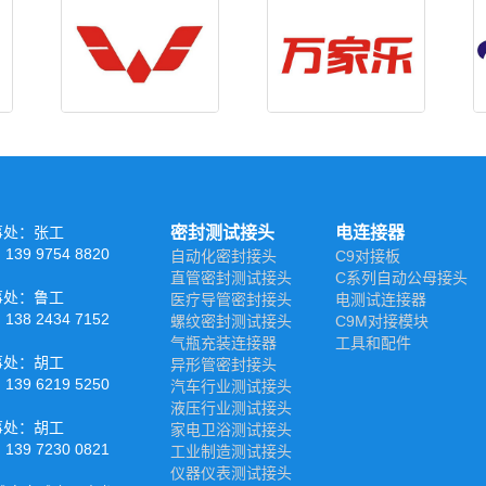
事处：张工
密封测试接头
电连接器
39 9754 8820
自动化密封接头
C9对接板
直管密封测试接头
C系列自动公母接头
事处：鲁工
医疗导管密封接头
电测试连接器
38 2434 7152
螺纹密封测试接头
C9M对接模块
气瓶充装连接器
工具和配件
事处：胡工
异形管密封接头
39 6219 5250
汽车行业测试接头
液压行业测试接头
事处：胡工
家电卫浴测试接头
39 7230 0821
工业制造测试接头
仪器仪表测试接头