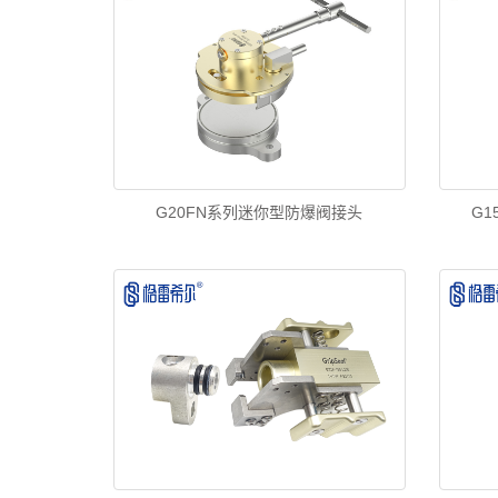
G20FN系列迷你型防爆阀接头
G