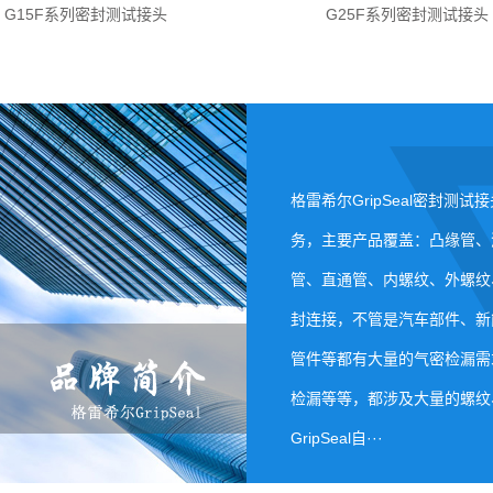
G15F系列密封测试接头
G25F系列密封测试接头
格雷希尔GripSeal密封
务，主要产品覆盖：凸缘管、
管、直通管、内螺纹、外螺纹
封连接，不管是汽车部件、新
管件等都有大量的气密检漏需
检漏等等，都涉及大量的螺纹
GripSeal自···