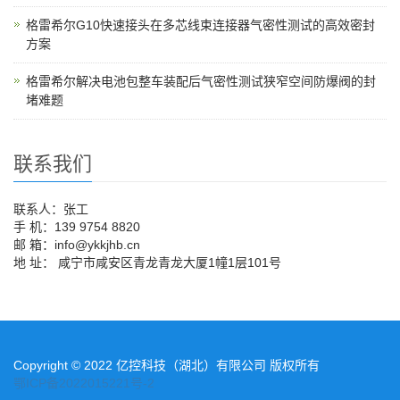
格雷希尔G10快速接头在多芯线束连接器气密性测试的高效密封
方案
格雷希尔解决电池包整车装配后气密性测试狭窄空间防爆阀的封
堵难题
联系我们
联系人：张工
手 机：139 9754 8820
邮 箱：info@ykkjhb.cn
地 址： 咸宁市咸安区青龙青龙大厦1幢1层101号
Copyright © 2022 亿控科技（湖北）有限公司 版权所有
鄂ICP备2022015221号-2