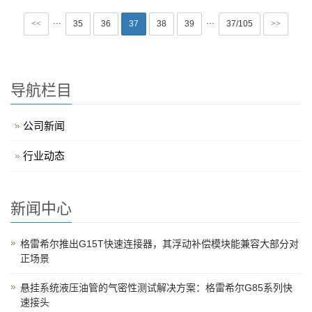
···
···
<<
35
36
37
38
39
37/105
>>
导航栏目
公司新闻
行业动态
新闻中心
格雷希尔推出G15T快速连接器，其浮动补偿模块能兼容大部分对
正场景
悬挂系统液压油管的气密性测试解决方案：格雷希尔G85系列快
速接头