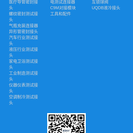
医疗导管密封接
电测试连接器
互锁球阀
头
C9M对接模块
UQDB液冷接头
螺纹密封测试接
工具和配件
头
气瓶充装连接器
异形管密封接头
汽车行业测试接
头
液压行业测试接
头
家电卫浴测试接
头
工业制造测试接
头
仪器仪表测试接
头
空调制冷测试接
头