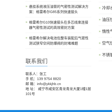
悬挂系统液压油管的气密性测试解决方
冷却
案：格雷希尔G85系列快速接头
油压
格雷希尔G10快速接头在多芯线束连接
器气密性测试的高效密封方案
惰性
格雷希尔解决电池包整车装配后气密性
空气
测试狭窄空间防爆阀的封堵难题
不锈
联系我们
联系人：张工
手 机：139 9754 8820
邮 箱：info@ykkjhb.cn
地 址： 咸宁市咸安区青龙青龙大厦1幢1层
101号