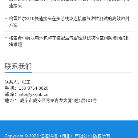
速接头
格雷希尔G10快速接头在多芯线束连接器气密性测试的高效密封
方案
格雷希尔解决电池包整车装配后气密性测试狭窄空间防爆阀的封
堵难题
联系我们
联系人：张工
手 机：139 9754 8820
邮 箱：info@ykkjhb.cn
地 址： 咸宁市咸安区青龙青龙大厦1幢1层101号
Copyright © 2022 亿控科技（湖北）有限公司 版权所有