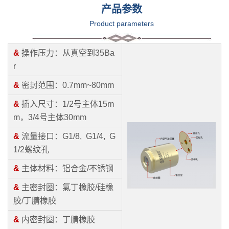
产品参数
Product parameters
&
操作压力：从真空到35Ba
r
&
密封范围：0.7mm~80mm
&
插入尺寸：1/2号主体15m
m，3/4号主体30mm
&
流量接口：G1/8, G1/4, G
1/2螺纹孔
&
主体材料：铝合金/不锈钢
&
主密封圈：氯丁橡胶/硅橡
胶/丁腈橡胶
&
内密封圈：丁腈橡胶