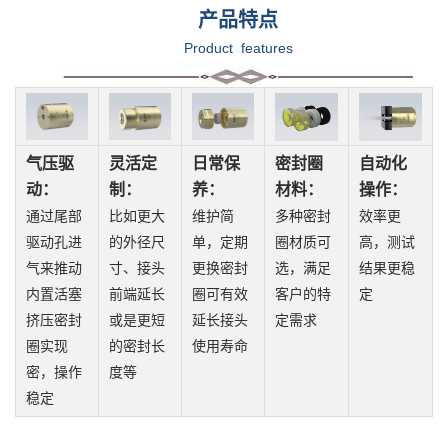
产品特点
Product features
气压驱
灵活定
日常保
密封圈
自动化
动：
制：
养：
材料：
操作：
通过尾部
比如更大
维护简
多种密封
效率更
驱动孔进
的外径尺
单，定期
圈材质可
高，测试
气来推动
寸、接头
更换密封
选，满足
结果更稳
内置活塞
前端延长
圈可有效
客户的特
定
挤压密封
或是更短
延长接头
定需求
圈实现
的密封长
使用寿命
密，操作
度等
稳定