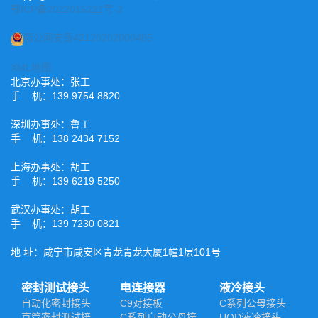
鄂ICP备2022015221号-2
鄂公网安备42120202000485
XML地图
北京办事处：张工
手 机：139 9754 8820
深圳办事处：鲁工
手 机：138 2434 7152
上海办事处：胡工
手 机：139 6219 5250
武汉办事处：胡工
手 机：139 7230 0821
地 址：咸宁市咸安区青龙青龙大厦1幢1层101号
密封测试接头
电连接器
液冷接头
自动化密封接头
C9对接板
C系列公母接头
直管密封测试接
C系列自动公母接
UQD液冷接头