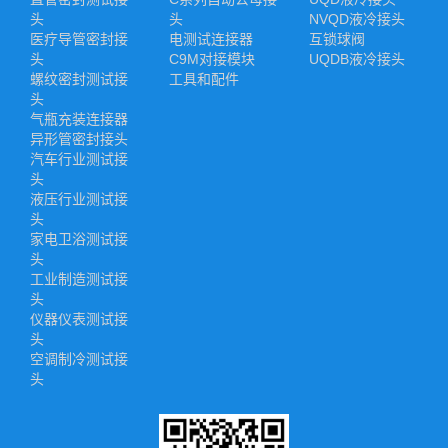
头
头
NVQD液冷接头
医疗导管密封接
电测试连接器
互锁球阀
头
C9M对接模块
UQDB液冷接头
螺纹密封测试接
工具和配件
头
气瓶充装连接器
异形管密封接头
汽车行业测试接
头
液压行业测试接
头
家电卫浴测试接
头
工业制造测试接
头
仪器仪表测试接
头
空调制冷测试接
头